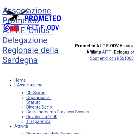
Associazione
Prometeo
A.I.T.F. Onlus -
Delegazione
Prometeo A.I.T.F. ODV
Associa
Regionale della
Affiliata
AITF
- Delegazio
Sardegna
Sostienici con il 5x1000
Home
L'Associazione
Chi Siamo
Organi sociali
Statuto
Diventa Socio
Coordinamento Provincia Sassari
Devolvi il 5x1000
Trasparenza
Attività
Promozione della Donazione