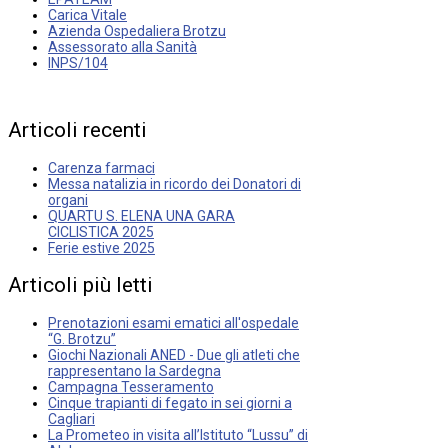
Carica Vitale
Azienda Ospedaliera Brotzu
Assessorato alla Sanità
INPS/104
Articoli
recenti
Carenza farmaci
Messa natalizia in ricordo dei Donatori di
organi
QUARTU S. ELENA UNA GARA
CICLISTICA 2025
Ferie estive 2025
Articoli
più
letti
Prenotazioni esami ematici all'ospedale
“G. Brotzu”
Giochi Nazionali ANED - Due gli atleti che
rappresentano la Sardegna
Campagna Tesseramento
Cinque trapianti di fegato in sei giorni a
Cagliari
La Prometeo in visita all’Istituto “Lussu” di