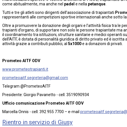
come abitualmente, ma anche nel
padel
e nella
petanque
.
Tutti e tre gli atleti sono dirigenti dell’associazione di trapiantati
Prome
rappresentanti alle competizioni sportive internazionali anche sotto l
Oltre a promuovere la donazione degli organi e l’attività fisica tra le 
trapianti d’organo, di supportare non solo le persone trapiantate ma anc
il coordinamento tra istituzioni, strutture sanitarie e medici operanti s
dell’AITF, è dotata di personalità giuridica di diritto privato ed è iscrit
attività grazie a contributi pubblici, al
5x1000
e a donazioni di privati.
Prometeo AITF ODV
www.prometeotrapianti.it
prometeoaitf.segreteria@gmail.com
Telegram @PrometeoAITF
Presidente: Giorgio Pavanetto - cell. 3519090934
Ufficio comunicazione Prometeo AITF ODV
Marcella Onnis - cell. 392 955 7700 – e-mail
prometeoaitf.segreteria
Rientro in servizio di Giusy