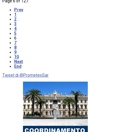
Page 6 of 127
Prev
1
2
3
4
5
6
7
8
9
10
Next
End
Tweet di @PrometeoSar