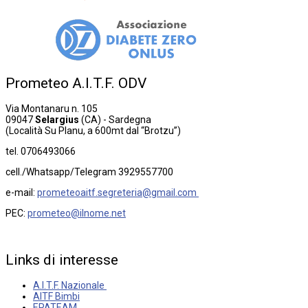
Prometeo
A.I.T.F.
ODV
Via Montanaru n. 105
09047
Selargius
(CA) - Sardegna
(Località Su Planu, a 600mt dal “Brotzu”)
tel. 0706493066
cell./Whatsapp/Telegram 3929557700
e-mail:
prometeoaitf.segreteria@gmail.com
PEC:
prometeo@ilnome.net
Links
di
interesse
A.I.T.F. Nazionale
AITF Bimbi
EPATEAM