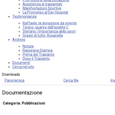
Assistenza ai trapiantati
Manifestazioni Sportive
La Prometeo al Day Hospital
Testimonianze
Raffaele: la donazione da vivente
Tonino: guarire dall'epatite C
Stefano: l'importanza dello sport
Grazie di tutto, Rosanella
Archivio
Notizie
Rassegna Stampa
Prima del Trapianto
Dopo il Trapianto
Documenti
Cerca nel sito
Downloads
Panoramica
Cerca file
Inv
Documentazione
Categoria: Pubblicazioni