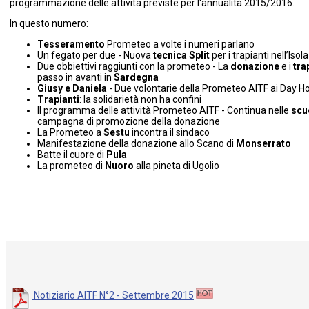
programmazione delle attività previste per l'annualità 2015/2016.
In questo numero:
Tesseramento
Prometeo a volte i numeri parlano
Un fegato per due - Nuova
tecnica Split
per i trapianti nell’Isola
Due obbiettivi raggiunti con la prometeo - La
donazione
e i
tra
passo in avanti in
Sardegna
Giusy e Daniela
- Due volontarie della Prometeo AITF ai Day Ho
Trapianti
: la solidarietà non ha confini
Il programma delle attività Prometeo AITF - Continua nelle
scu
campagna di promozione della donazione
La Prometeo a
Sestu
incontra il sindaco
Manifestazione della donazione allo Scano di
Monserrato
Batte il cuore di
Pula
La prometeo di
Nuoro
alla pineta di Ugolio
Notiziario AITF N°2 - Settembre 2015