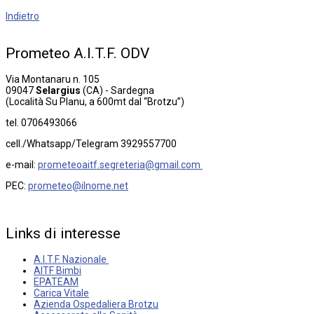
Indietro
Prometeo
A.I.T.F.
ODV
Via Montanaru n. 105
09047
Selargius
(CA) - Sardegna
(Località Su Planu, a 600mt dal “Brotzu”)
tel. 0706493066
cell./Whatsapp/Telegram 3929557700
e-mail:
prometeoaitf.segreteria@gmail.com
PEC:
prometeo@ilnome.net
Links
di
interesse
A.I.T.F. Nazionale
AITF Bimbi
EPATEAM
Carica Vitale
Azienda Ospedaliera Brotzu