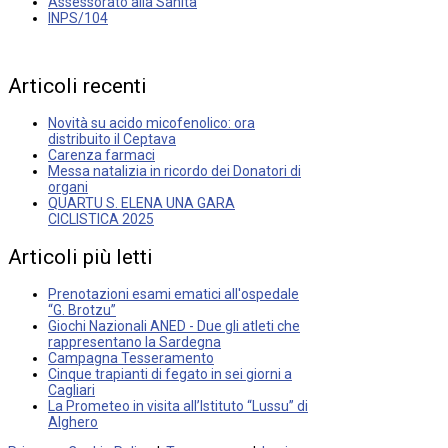
Assessorato alla Sanità
INPS/104
Articoli
recenti
Novità su acido micofenolico: ora
distribuito il Ceptava
Carenza farmaci
Messa natalizia in ricordo dei Donatori di
organi
QUARTU S. ELENA UNA GARA
CICLISTICA 2025
Articoli
più
letti
Prenotazioni esami ematici all'ospedale
“G. Brotzu”
Giochi Nazionali ANED - Due gli atleti che
rappresentano la Sardegna
Campagna Tesseramento
Cinque trapianti di fegato in sei giorni a
Cagliari
La Prometeo in visita all’Istituto “Lussu” di
Alghero