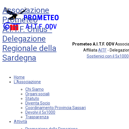
Associazione
Prometeo
A.I.T.F. Onlus -
Delegazione
Prometeo A.I.T.F. ODV
Associa
Regionale della
Affiliata
AITF
- Delegazio
Sardegna
Sostienici con il 5x1000
Home
L'Associazione
Chi Siamo
Organi sociali
Statuto
Diventa Socio
Coordinamento Provincia Sassari
Devolvi il 5x1000
Trasparenza
Attività
Promozione della Donazione