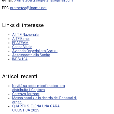
e-mail:
prometeoaitf.segreteria@gmail.com
PEC:
prometeo@ilnome.net
Links
di
interesse
A.I.T.F. Nazionale
AITF Bimbi
EPATEAM
Carica Vitale
Azienda Ospedaliera Brotzu
Assessorato alla Sanità
INPS/104
Articoli
recenti
Novità su acido micofenolico: ora
distribuito il Ceptava
Carenza farmaci
Messa natalizia in ricordo dei Donatori di
organi
QUARTU S. ELENA UNA GARA
CICLISTICA 2025