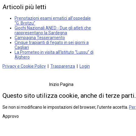
Articoli
più
letti
Prenotazioni esami ematici all'ospedale
“G. Brotzu”
Giochi Nazionali ANED - Due gli atleti che
rappresentano la Sardegna
Campagna Tesseramento
Cinque trapianti di fegato in sei giorni a
Cagliari
La Prometeo in visita all’Istituto “Lussu” di
Alghero
Privacy e Cookie Policy
|
Trasparenza
|
Login
Inizio Pagina
Questo sito utilizza cookie, anche di terze parti.
Se non si modificano le impostazioni del browser, l'utente accetta.
Per
Approvo