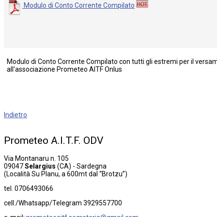
Modulo di Conto Corrente Compilato
Modulo di Conto Corrente Compilato con tutti gli estremi per il versa
all'associazione Prometeo AITF Onlus
Indietro
Prometeo
A.I.T.F.
ODV
Via Montanaru n. 105
09047
Selargius
(CA) - Sardegna
(Località Su Planu, a 600mt dal “Brotzu”)
tel. 0706493066
cell./Whatsapp/Telegram 3929557700