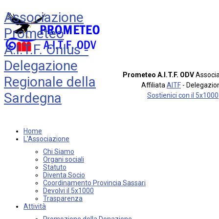
Associazione
Prometeo
A.I.T.F. Onlus -
Delegazione
Prometeo A.I.T.F. ODV
Associa
Regionale della
Affiliata
AITF
- Delegazio
Sardegna
Sostienici con il 5x1000
Home
L'Associazione
Chi Siamo
Organi sociali
Statuto
Diventa Socio
Coordinamento Provincia Sassari
Devolvi il 5x1000
Trasparenza
Attività
Promozione della Donazione