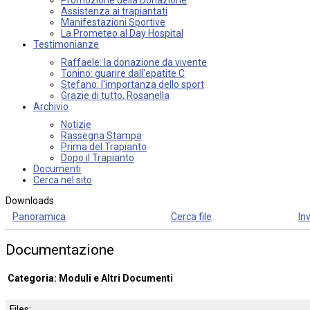
Assistenza ai trapiantati
Manifestazioni Sportive
La Prometeo al Day Hospital
Testimonianze
Raffaele: la donazione da vivente
Tonino: guarire dall'epatite C
Stefano: l'importanza dello sport
Grazie di tutto, Rosanella
Archivio
Notizie
Rassegna Stampa
Prima del Trapianto
Dopo il Trapianto
Documenti
Cerca nel sito
Downloads
Panoramica
Cerca file
Inv
Documentazione
Categoria: Moduli e Altri Documenti
Files: