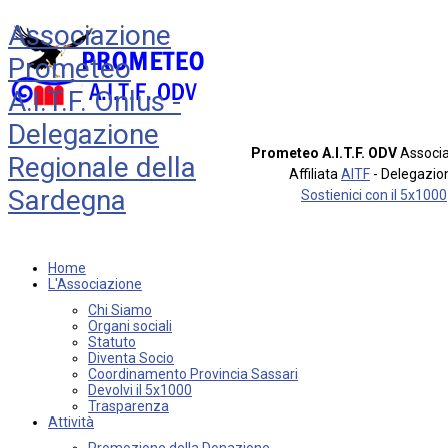
Associazione
Prometeo
A.I.T.F. Onlus -
Delegazione
Prometeo A.I.T.F. ODV
Associa
Regionale della
Affiliata
AITF
- Delegazio
Sardegna
Sostienici con il 5x1000
Home
L'Associazione
Chi Siamo
Organi sociali
Statuto
Diventa Socio
Coordinamento Provincia Sassari
Devolvi il 5x1000
Trasparenza
Attività
Promozione della Donazione