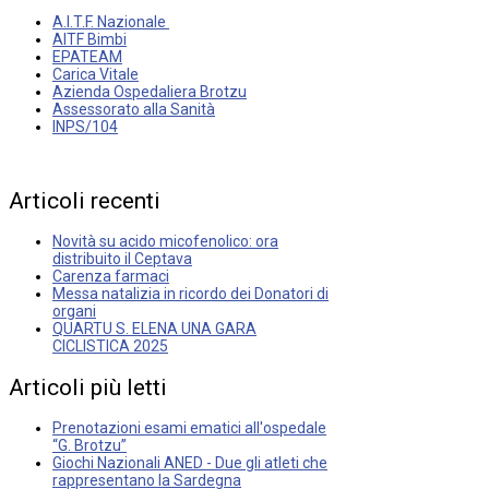
A.I.T.F. Nazionale
AITF Bimbi
EPATEAM
Carica Vitale
Azienda Ospedaliera Brotzu
Assessorato alla Sanità
INPS/104
Articoli
recenti
Novità su acido micofenolico: ora
distribuito il Ceptava
Carenza farmaci
Messa natalizia in ricordo dei Donatori di
organi
QUARTU S. ELENA UNA GARA
CICLISTICA 2025
Articoli
più
letti
Prenotazioni esami ematici all'ospedale
“G. Brotzu”
Giochi Nazionali ANED - Due gli atleti che
rappresentano la Sardegna