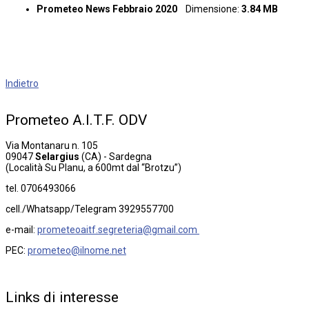
Prometeo News Febbraio 2020
Dimensione:
3.84 MB
Indietro
Prometeo
A.I.T.F.
ODV
Via Montanaru n. 105
09047
Selargius
(CA) - Sardegna
(Località Su Planu, a 600mt dal “Brotzu”)
tel. 0706493066
cell./Whatsapp/Telegram 3929557700
e-mail:
prometeoaitf.segreteria@gmail.com
PEC:
prometeo@ilnome.net
Links
di
interesse