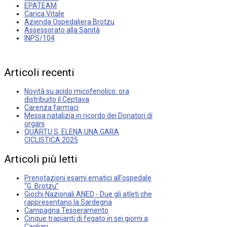
EPATEAM
Carica Vitale
Azienda Ospedaliera Brotzu
Assessorato alla Sanità
INPS/104
Articoli
recenti
Novità su acido micofenolico: ora
distribuito il Ceptava
Carenza farmaci
Messa natalizia in ricordo dei Donatori di
organi
QUARTU S. ELENA UNA GARA
CICLISTICA 2025
Articoli
più
letti
Prenotazioni esami ematici all'ospedale
“G. Brotzu”
Giochi Nazionali ANED - Due gli atleti che
rappresentano la Sardegna
Campagna Tesseramento
Cinque trapianti di fegato in sei giorni a
Cagliari