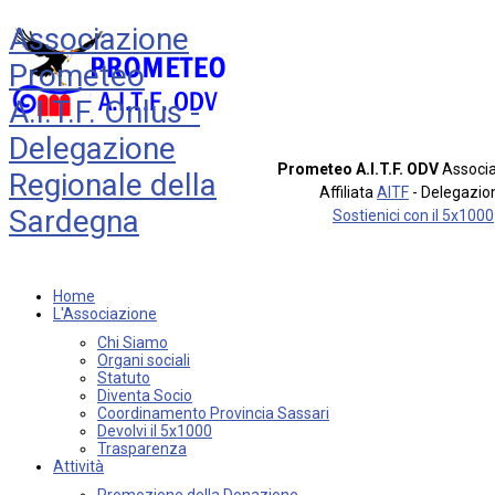
Associazione
Prometeo
A.I.T.F. Onlus -
Delegazione
Prometeo A.I.T.F. ODV
Associa
Regionale della
Affiliata
AITF
- Delegazio
Sardegna
Sostienici con il 5x1000
Home
L'Associazione
Chi Siamo
Organi sociali
Statuto
Diventa Socio
Coordinamento Provincia Sassari
Devolvi il 5x1000
Trasparenza
Attività
Promozione della Donazione