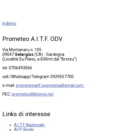
Indietro
Prometeo
A.I.T.F.
ODV
Via Montanaru n. 105
09047
Selargius
(CA) - Sardegna
(Località Su Planu, a 600mt dal “Brotzu”)
tel. 0706493066
cell./Whatsapp/Telegram 3929557700
e-mail:
prometeoaitf.segreteria@gmail.com
PEC:
prometeo@ilnome.net
Links
di
interesse
A.I.T.F. Nazionale
AITF Bimbi