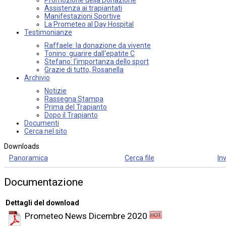
Assistenza ai trapiantati
Manifestazioni Sportive
La Prometeo al Day Hospital
Testimonianze
Raffaele: la donazione da vivente
Tonino: guarire dall'epatite C
Stefano: l'importanza dello sport
Grazie di tutto, Rosanella
Archivio
Notizie
Rassegna Stampa
Prima del Trapianto
Dopo il Trapianto
Documenti
Cerca nel sito
Downloads
Panoramica
Cerca file
Inv
Documentazione
Dettagli del download
Prometeo News Dicembre 2020