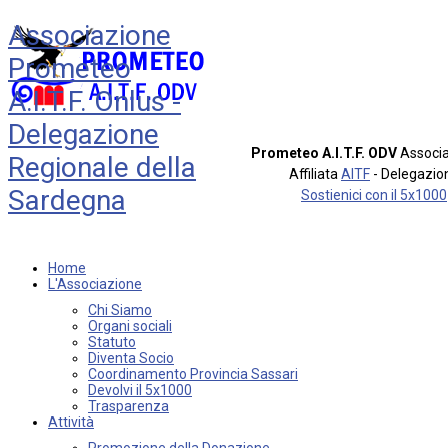
Associazione
Prometeo
A.I.T.F. Onlus -
Delegazione
Prometeo A.I.T.F. ODV
Associa
Regionale della
Affiliata
AITF
- Delegazio
Sardegna
Sostienici con il 5x1000
Home
L'Associazione
Chi Siamo
Organi sociali
Statuto
Diventa Socio
Coordinamento Provincia Sassari
Devolvi il 5x1000
Trasparenza
Attività
Promozione della Donazione