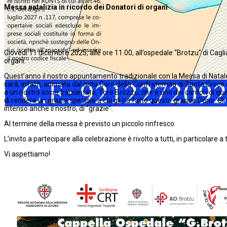
Messa natalizia in ricordo dei Donatori di organi
Giovedì 11 dicembre 2025, alle ore 11.00, all’ospedale “Brotzu” di Cagl
organi.
Quest’anno il nostro appuntamento tradizionale con la Messa di Natale 
sarà, infatti, animata dal noto Coro della Confraternita di Santa Cro
a un nostro socio trapiantato, Tore Brozzu, che è uno dei cantori di que
di rendere un grazie speciale a chi gli ha fatto questo grande Dono. Gli
intenso anche il nostro, di “grazie”.
Al termine della messa è previsto un piccolo rinfresco.
L’invito a partecipare alla celebrazione è rivolto a tutti, in particolare a 
Vi aspettiamo!