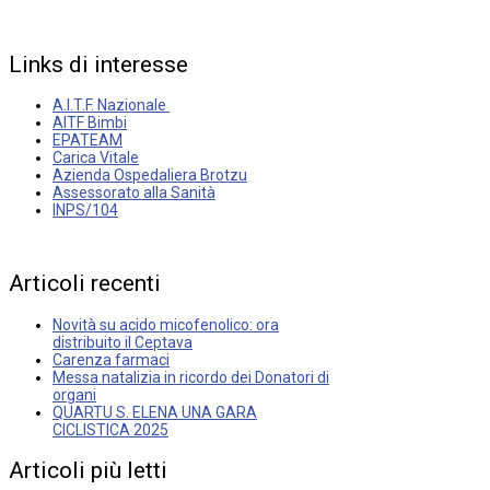
Links
di
interesse
A.I.T.F. Nazionale
AITF Bimbi
EPATEAM
Carica Vitale
Azienda Ospedaliera Brotzu
Assessorato alla Sanità
INPS/104
Articoli
recenti
Novità su acido micofenolico: ora
distribuito il Ceptava
Carenza farmaci
Messa natalizia in ricordo dei Donatori di
organi
QUARTU S. ELENA UNA GARA
CICLISTICA 2025
Articoli
più
letti