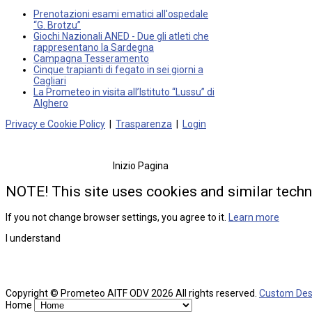
Prenotazioni esami ematici all'ospedale
“G. Brotzu”
Giochi Nazionali ANED - Due gli atleti che
rappresentano la Sardegna
Campagna Tesseramento
Cinque trapianti di fegato in sei giorni a
Cagliari
La Prometeo in visita all’Istituto “Lussu” di
Alghero
Privacy e Cookie Policy
|
Trasparenza
|
Login
Inizio Pagina
NOTE! This site uses cookies and similar techn
If you not change browser settings, you agree to it.
Learn more
I understand
Copyright ©
Prometeo AITF ODV
2026 All rights reserved.
Custom Des
Home