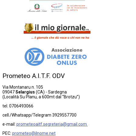
Prometeo
A.I.T.F.
ODV
Via Montanaru n. 105
09047
Selargius
(CA) - Sardegna
(Località Su Planu, a 600mt dal “Brotzu”)
tel. 0706493066
cell./Whatsapp/Telegram 3929557700
e-mail:
prometeoaitf.segreteria@gmail.com
PEC:
prometeo@ilnome.net