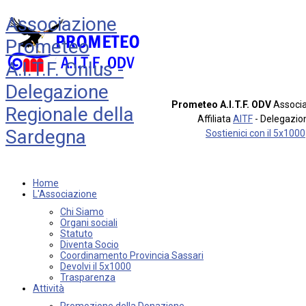
Associazione
Prometeo
A.I.T.F. Onlus -
Delegazione
Prometeo A.I.T.F. ODV
Associa
Regionale della
Affiliata
AITF
- Delegazio
Sardegna
Sostienici con il 5x1000
Home
L'Associazione
Chi Siamo
Organi sociali
Statuto
Diventa Socio
Coordinamento Provincia Sassari
Devolvi il 5x1000
Trasparenza
Attività
Promozione della Donazione