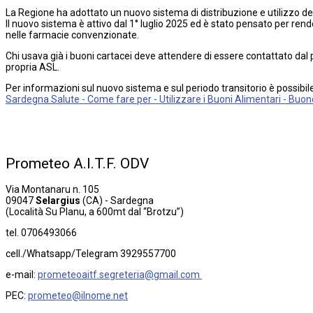
La Regione ha adottato un nuovo sistema di distribuzione e utilizzo dei 
Il nuovo sistema è attivo dal 1° luglio 2025 ed è stato pensato per render
nelle farmacie convenzionate.
Chi usava già i buoni cartacei deve attendere di essere contattato dal p
propria ASL.
Per informazioni sul nuovo sistema e sul periodo transitorio è possibi
Sardegna Salute - Come fare per - Utilizzare i Buoni Alimentari - Buon
Prometeo
A.I.T.F.
ODV
Via Montanaru n. 105
09047
Selargius
(CA) - Sardegna
(Località Su Planu, a 600mt dal “Brotzu”)
tel. 0706493066
cell./Whatsapp/Telegram 3929557700
e-mail:
prometeoaitf.segreteria@gmail.com
PEC:
prometeo@ilnome.net