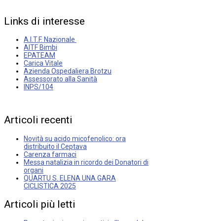
Links
di
interesse
A.I.T.F. Nazionale
AITF Bimbi
EPATEAM
Carica Vitale
Azienda Ospedaliera Brotzu
Assessorato alla Sanità
INPS/104
Articoli
recenti
Novità su acido micofenolico: ora
distribuito il Ceptava
Carenza farmaci
Messa natalizia in ricordo dei Donatori di
organi
QUARTU S. ELENA UNA GARA
CICLISTICA 2025
Articoli
più
letti